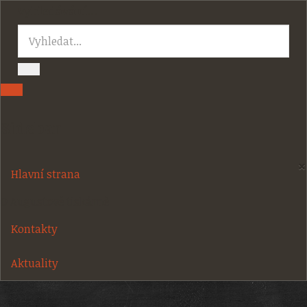
Vyhledávání...
Sidebar
×
Hlavní strana
O Augustově tiskárně
Kontakty
Aktuality