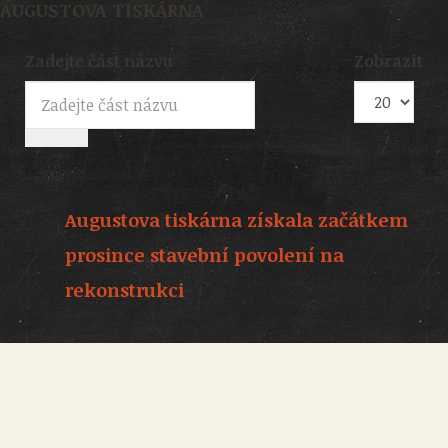
AUGUSTOVA TISKÁRNA
Zadejte část názvu
Zobrazit
Augustova tiskárna získala začátkem
prosince stavební povolení na
rekonstrukci